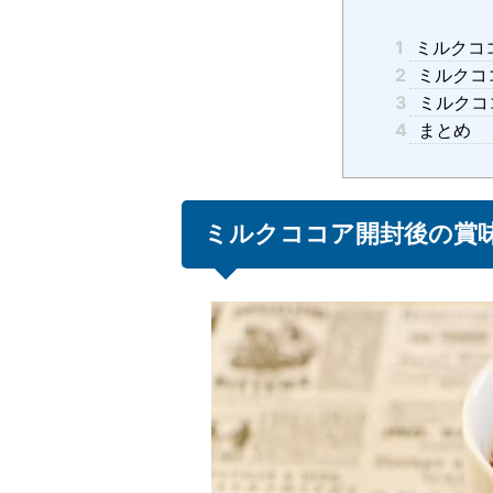
1
ミルクコ
2
ミルクコ
3
ミルクコ
4
まとめ
ミルクココア開封後の賞