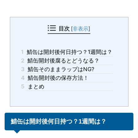
目次
[
非表示
]
1
鯖缶は開封後何日持つ？1週間は？
2
鯖缶開封後腐るとどうなる？
3
鯖缶そのままラップはNG?
4
鯖缶開封後の保存方法！
5
まとめ
鯖缶は開封後何日持つ？1週間は？