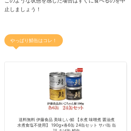
このような状態を感じた場合はすぐに食べるのを中
止しましょう！
やっぱり鯖缶はコレ！
送料無料 伊藤食品 美味しい鯖 【水煮 味噌煮 醤油煮
水煮食塩不使用】 190g×各6缶 24缶セット サバ缶 缶
詰 さば缶 鯖缶