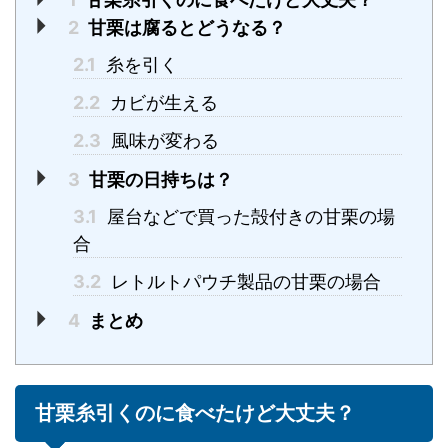
2
甘栗は腐るとどうなる？
2.1
糸を引く
2.2
カビが生える
2.3
風味が変わる
3
甘栗の日持ちは？
3.1
屋台などで買った殻付きの甘栗の場
合
3.2
レトルトパウチ製品の甘栗の場合
4
まとめ
甘栗糸引くのに食べたけど大丈夫？