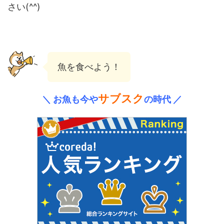
さい(^^)
魚を食べよう！
サブスク
＼ お魚も今や
の時代 ／