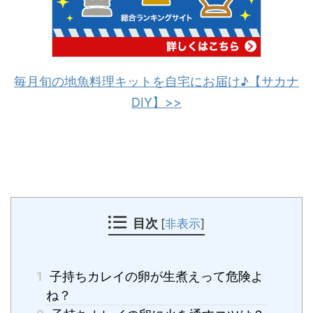
毎月旬の地魚料理キットを自宅にお届け♪【サカナ
DIY】>>
目次
[
非表示
]
1
子持ちカレイの卵が生煮えって危険よ
ね？