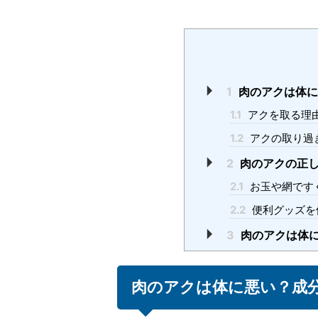
1
肉のアクは体に
1.1
アクを取る理
1.2
アクの取り過
2
肉のアクの正
2.1
お玉や網です
2.2
便利グッズを
3
肉のアクは体
肉のアクは体に悪い？成