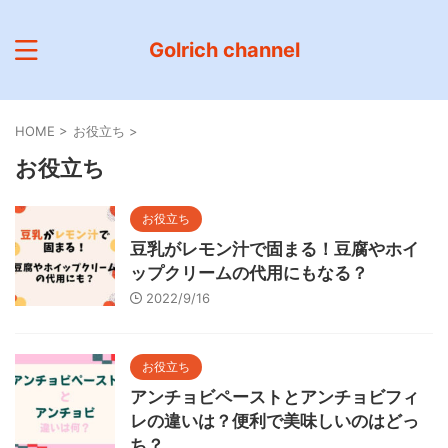
Golrich channel
HOME
>
お役立ち
>
お役立ち
お役立ち
豆乳がレモン汁で固まる！豆腐やホイ
ップクリームの代用にもなる？
2022/9/16
お役立ち
アンチョビペーストとアンチョビフィ
レの違いは？便利で美味しいのはどっ
ち？