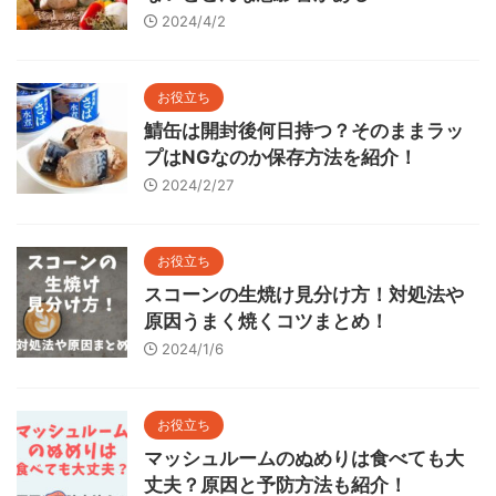
2024/4/2
お役立ち
鯖缶は開封後何日持つ？そのままラッ
プはNGなのか保存方法を紹介！
2024/2/27
お役立ち
スコーンの生焼け見分け方！対処法や
原因うまく焼くコツまとめ！
2024/1/6
お役立ち
マッシュルームのぬめりは食べても大
丈夫？原因と予防方法も紹介！